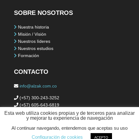
SOBRE NOSOTROS
Nuestra historia
Misión / Visión
Nuestros líderes
Nuestros estudios
Formación
CONTACTO
info@alzak.com.co
(+57)
300-243-3252
(+57) 605-
643-6819
Esta web utiliza cookies propias y de terceros para analizar
Cartagena de Indias, Colombia
y mejorar tu experiencia de navegación
Al continuar navegando, entendemos que aceptas su uso
Configuración de cookies
ACEPTO