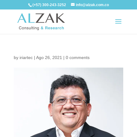
(+57) 300-243-3252
info@alzak.com.co
by
iriartec
|
Ago 26, 2021
|
0 comments