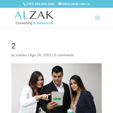
(+57) 300-243-3252
info@alzak.com.co
2
by
iriartec
|
Ago 26, 2021
|
0 comments